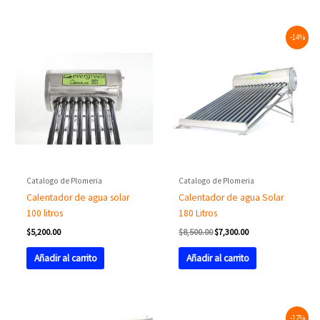
Original
Current
-14%
price
price
was:
is:
$8,500.00.
$7,300.00.
Catalogo de Plomeria
Catalogo de Plomeria
Calentador de agua solar
Calentador de agua Solar
100 litros
180 Litros
$
5,200.00
$
8,500.00
$
7,300.00
Añadir al carrito
Añadir al carrito
Original
Current
-17%