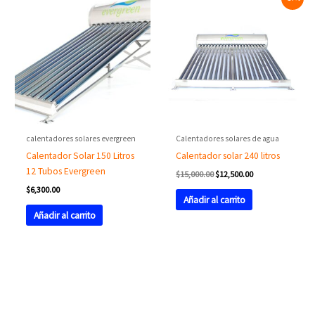
price
price
was:
is:
$15,000.00.
$12,500.00.
calentadores solares evergreen
Calentadores solares de agua
Calentador Solar 150 Litros
Calentador solar 240 litros
12 Tubos Evergreen
$
15,000.00
$
12,500.00
$
6,300.00
Añadir al carrito
Añadir al carrito