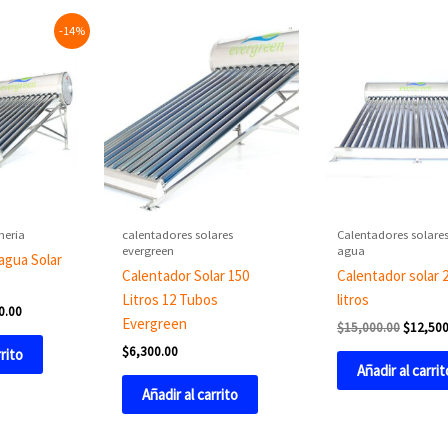
al
Current
Original
-14%
price
price
is:
was:
0.00.
$7,300.00.
$15,000
meria
calentadores solares
Calentadores solare
evergreen
agua
agua Solar
Calentador Solar 150
Calentador solar 
Litros 12 Tubos
litros
0.00
Evergreen
$
15,000.00
$
12,500
$
6,300.00
rrito
Añadir al carrit
Añadir al carrito