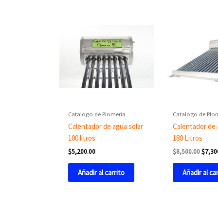
Origin
price
was:
$8,50
Catalogo de Plomeria
Catalogo de Plo
Calentador de agua solar
Calentador de 
100 litros
180 Litros
$
5,200.00
$
8,500.00
$
7,30
Añadir al carrito
Añadir al ca