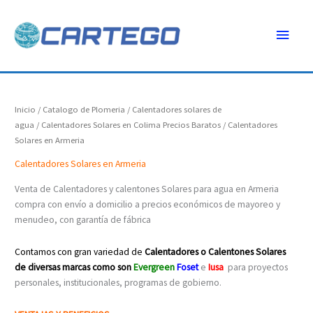
Ir
Menú
al
contenido
princ
Inicio
/
Catalogo de Plomeria
/
Calentadores solares de
agua
/
Calentadores Solares en Colima Precios Baratos
/ Calentadores
Solares en Armeria
Calentadores Solares en Armeria
Venta de Calentadores y calentones Solares para agua en Armeria
compra con envío a domicilio a precios económicos de mayoreo y
menudeo, con garantía de fábrica
Contamos con gran variedad de
Calentadores o Calentones Solares
de diversas marcas como son
Evergreen
Foset
e
Iusa
para proyectos
personales, institucionales, programas de gobierno.