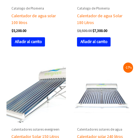
Catalogo de Plomeria
Catalogo de Plomeria
Calentador de agua solar
Calentador de agua Solar
100 litros
180 Litros
$
5,200.00
$
8,500.00
$
7,300.00
Añadir al carrito
Añadir al carrito
Original
Current
-17%
price
price
was:
is:
$15,000.00.
$12,500.00.
calentadores solares evergreen
Calentadores solares de agua
Calentador Solar 150 Litros
Calentador solar 240 litros