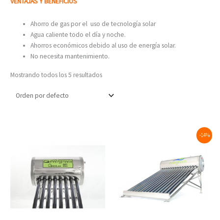
VENTAJAS Y BENEFICIOS
Ahorro de gas por el uso de tecnología solar
Agua caliente todo el día y noche.
Ahorros económicos debido al uso de energía solar.
No necesita mantenimiento.
Mostrando todos los 5 resultados
Original
Current
-14%
price
price
was:
is:
$8,500.00.
$7,300.00.