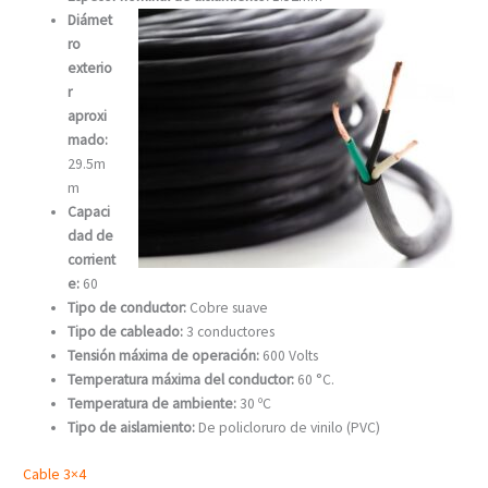
Diámet
ro
exterio
r
aproxi
mado:
29.5
m
m
Capaci
dad de
corrient
e:
60
Tipo de conductor:
Cobre suave
Tipo de cableado:
3 conductores
Tensión máxima de operación:
600 Volts
Temperatura máxima del conductor:
60 °C.
Temperatura de ambiente:
30 ºC
Tipo de aislamiento:
De policloruro de vinilo (PVC)
Cable 3×4