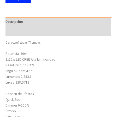
Descripción
Valoraciones (0)
Caracter?sticas T?cnicas
Potencia: 80w
8x10w LED CREE Alta luminosidad
Resoluci?n: 16 Bit?s
Angulo Beam 4.5?
Lumenes: 2,833.6
Luxes: 228,5712
Secci?n de Efectos
Quick Beam
Dimmer 0-100%
Strobo
Pan 0-630?