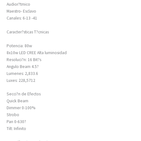
Audior?tmico
Maestro- Esclavo
Canales: 6-13 -41
Caracter?sticas T?cnicas
Potencia: 80w
8x10w LED CREE Alta luminosidad
Resoluci?n: 16 Bit?s
Angulo Beam 4.5?
Lumenes: 2,833.6
Luxes: 228,5712
Secci?n de Efectos
Quick Beam
Dimmer 0-100%
Strobo
Pan 0-630?
Tilt: Infinito