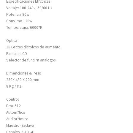
Especificaciones El?ctricas
Voltaje: 100-240v, 50/60 Hz
Potencia 80w
Consumo 120w
Temperatura: 6000?K
Optica
18 Lentes dicroicos de aumento
Pantalla LCD
Selector de funci?n analogos
Dimenciones & Peso
230X 430 X 200 mm
8 Kg / Pz.
Control
Dmx 512
Autom?tico
Audior?tmico
Maestro- Esclavo
Canales: 6-13 -41