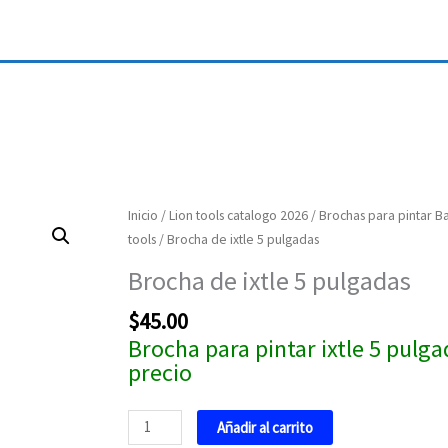
Brocha
Inicio
/
Lion tools catalogo 2026
/
Brochas para pintar Ba
de
tools
/ Brocha de ixtle 5 pulgadas
ixtle
Brocha de ixtle 5 pulgadas
5
pulgadas
$
45.00
cantidad
Brocha para pintar ixtle 5 pulga
precio
Añadir al carrito