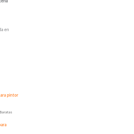
tería
da en
 Baratas
para