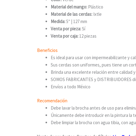
Material del mango:
Plástico
Material de las cerdas:
Ixtle
Medida:
5″ | 127 mm
Venta por pieza:
Sí
Venta por caja:
12 piezas
Beneficios
Es ideal para usar con impermeabilizante y cal
Sus cerdas son uniformes, pues tiene un cor
Brinda una excelente relación entre calidad y
SOMOS FABRICANTES y DISTRIBUIDORES direct
Envíos a todo México
Recomendación
Debe lavar la brocha antes de uso para elimin
Únicamente debe introducir en la pintura la t
Debe limpiar la brocha con agua tibia, con ag