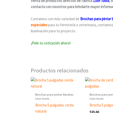
Venta de productos directos de fábrica
Lion Tools
, 
contacta con nosotros para brindarte mayor informa
Contamos con más variedad de
Brochas para pintar 
especiales
para tu ferretería o veterinaria, contamo
iluminación para tu proyecto.
¡Pide tu cotización ahora!
Productos relacionados
Brochas para pintar Baratas
Brochas para pin
Lion tools
Lion tools
Brocha 5 pulgadas cerda
Brocha 5 pulg
natural
$
35.00