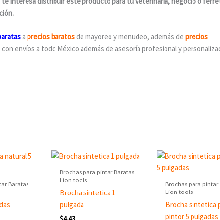
si te interesa distribuir este producto para tu veterinaria, negocio o ferre
ción.
baratas
a
precios baratos
de mayoreo y menudeo, además de
precios
s con envíos a todo México además de asesoría profesional y personaliza
Brochas para pintar Baratas
Lion tools
tar Baratas
Brochas para pintar
Lion tools
Brocha sintetica 1
adas
pulgada
Brocha sintetica 
pintor 5 pulgadas
$
4.43