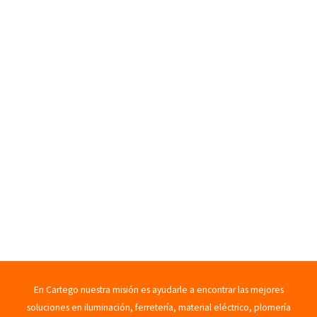
En Cartego nuestra misión es ayudarle a encontrar las mejores
soluciones en iluminación, ferretería, material eléctrico, plomería