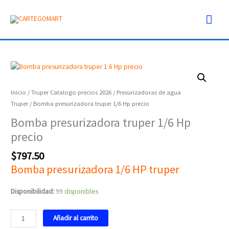
Ir
Men
al
contenido
prin
Bomba
presurizadora
truper
Inicio
/
Truper Catalogo precios 2026
/
Presurizadoras de agua
1/6
Truper
/ Bomba presurizadora truper 1/6 Hp precio
Hp
Bomba presurizadora truper 1/6 Hp
precio
precio
cantidad
$
797.50
Bomba presurizadora 1/6 HP truper
Disponibilidad:
99 disponibles
Añadir al carrito