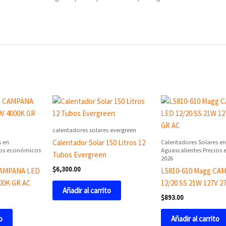
calentadores solares evergreen
s en
Calentadores Solares en
Calentador Solar 150 Litros 12
ios económicos
Aguascalientes Precios
Tubos Evergreen
2026
$
6,300.00
CAMPANA LED
L5810-610 Magg CA
000K GR AC
12/20 SS 21W 127V 2
Añadir al carrito
$
893.00
o
Añadir al carrito