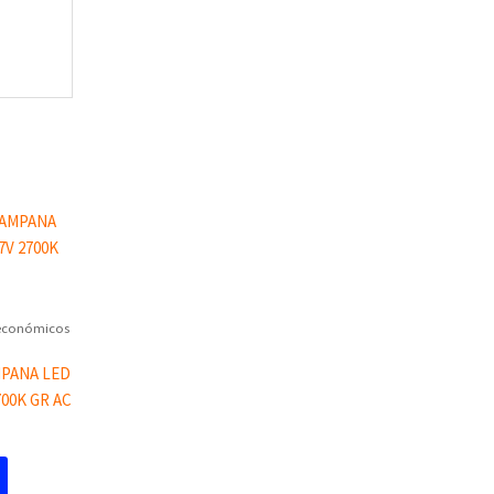
 económicos
MPANA LED
700K GR AC