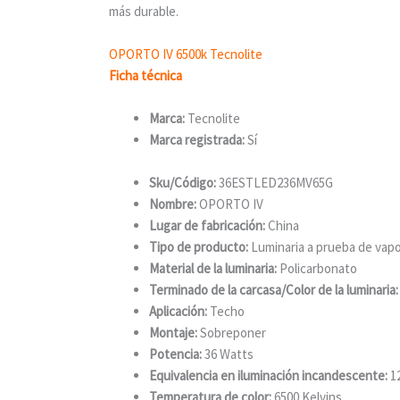
más durable.
OPORTO IV 6500k Tecnolite
Ficha técnica
Marca:
Tecnolite
Marca registrada:
Sí
Sku/Código:
36ESTLED236MV65G
Nombre:
OPORTO IV
Lugar de fabricación:
China
Tipo de producto:
Luminaria a prueba de vap
Material de la luminaria:
Policarbonato
Terminado de la carcasa/Color de la luminaria:
Aplicación:
Techo
Montaje:
Sobreponer
Potencia:
36 Watts
Equivalencia en iluminación incandescente:
1
Temperatura de color:
6500 Kelvins