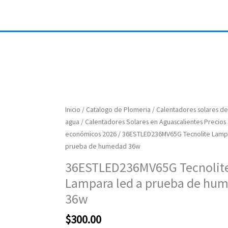
36ESTLED236MV65G
Inicio
/
Catalogo de Plomeria
/
Calentadores solares de
Tecnolite
agua
/
Calentadores Solares en Aguascalientes Precios
Lampara
económicos 2026
/ 36ESTLED236MV65G Tecnolite Lampa
led
prueba de humedad 36w
a
36ESTLED236MV65G Tecnolit
prueba
Lampara led a prueba de hu
de
humedad
36w
36w
$
300.00
cantidad