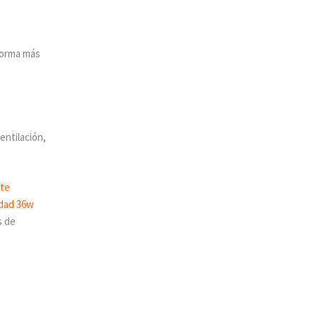
 forma más
entilación,
s de