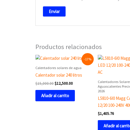
Productos relacionados
Original
Current
-17%
price
price
was:
is:
Calentadores solares de agua
$15,000.00.
$12,500.00.
Calentador solar 240 litros
Calentadores Solare
$
15,000.00
$
12,500.00
Aguascalientes Prec
2026
Añadir al carrito
L5810-6I0 Magg 
12/20 100-240V 4
$
1,405.76
Añadir al carrit