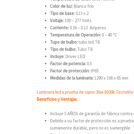
Color de luz:
Blanco frío
Tipo de base:
G13 x 2
Voltaje:
100 – 277 Volts
Corriente:
0.36 – 0.13 Amperes
Temperatura de Operación:
0 – 40 °C
Tupo de bulbo:
tubo led T8
Tipo de bulbo:
Tubo T8
Incluye:
Driver LED
Factor de potencia:
0.5
Factor de protección:
IP65
Medidas de la luminaria:
1290 x 106 x 65 mm
Luminaria led a prueba de vapor 36w 6500k Tecnolite
Beneficios y Ventajas
Incluye 5 AÑOS de garantía de fábrica contra
Debido a su factor de protección es a prueba
sumamente durable, pero no es sumergible