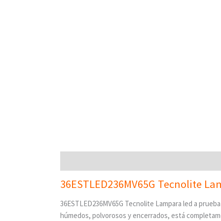
Descripción
Valoraciones (0)
36ESTLED236MV65G Tecnolite Lam
36ESTLED236MV65G Tecnolite Lampara led a prueba 
húmedos, polvorosos y encerrados, está completam