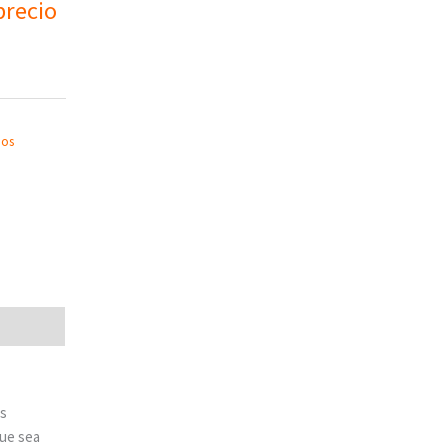
recio
ios
es
ue sea