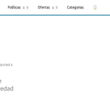
Buscar
Políticas
Ofertas
Categorias
ra led a
e
medad