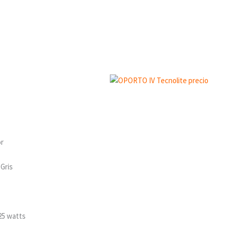
or
Gris
25 watts