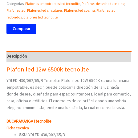
Categorías:
Plafones empotrables led tecnolite
,
Plafones de techo tecnolite
,
Plafones led
,
Plafones led circulares
,
Plafones led cocina
,
Plafones led
redondos
,
plafones led tecnolite
Comparar
Descripción
Plafon led 12w 6500k tecnolite
YDLED-430/002/65/B Tecnolite Plafon led 12W 6500K es una luminaria
empotrable, es decir, puede colocar la dirección de la luz hacía
donde desee, diseñada para espacios interiores, ideal para comercio,
casa, oficina o edificios. El cuerpo es de color fácil dando una sobria
elegancia minimalista, emite una luz cálida, la cual no cansa la vista.
BUCARAMANGA I tecnolite
Ficha tecnica
SKU:
YDLED-430/002/65/B