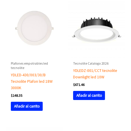
Plafones empotrables led
Tecnolite Catalogo 2026
tecnolite
YDLEDZ-001/CCT tecnolite
YDLED-430/003/30/B
Downlight led 10W
Tecnolite Plafon led 18W
$
671.46
3000K
Añadir al carrito
$
148.35
Añadir al carrito