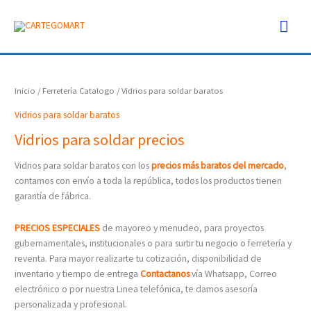
Ir
Men
al
contenido
prin
Inicio
/
Ferretería Catalogo
/ Vidrios para soldar baratos
Vidrios para soldar baratos
Vidrios para soldar precios
Vidrios para soldar baratos con los
precios más baratos del mercado
,
contamos con envío a toda la república, todos los productos tienen
garantía de fábrica.
PRECIOS ESPECIALES
de mayoreo y menudeo, para proyectos
gubernamentales, institucionales o para surtir tu negocio o ferretería y
reventa. Para mayor realizarte tu cotización, disponibilidad de
inventario y tiempo de entrega
Contactanos
vía Whatsapp, Correo
electrónico o por nuestra Linea telefónica, te damos asesoría
personalizada y profesional.