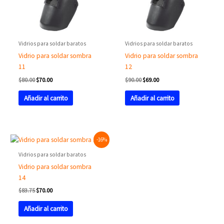
Vidrios para soldar baratos
Vidrios para soldar baratos
Vidrio para soldar sombra
Vidrio para soldar sombra
11
12
$
80.00
$
70.00
$
90.00
$
69.00
Añadir al carrito
Añadir al carrito
Original
Current
-16%
price
price
was:
is:
Vidrios para soldar baratos
$83.75.
$70.00.
Vidrio para soldar sombra
14
$
83.75
$
70.00
Añadir al carrito