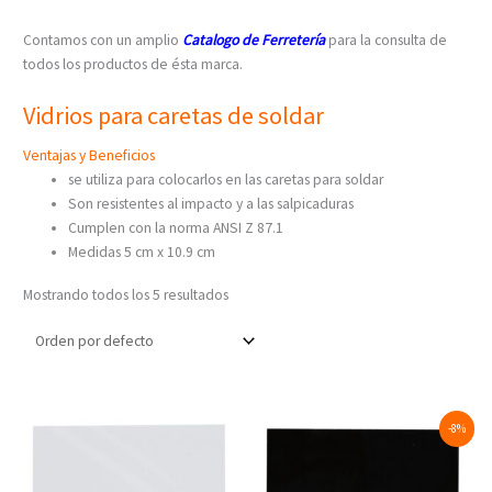
Contamos con un amplio
Catalogo de Ferretería
para la consulta de
todos los productos de ésta marca.
Vidrios para caretas de soldar
Ventajas y Beneficios
se utiliza para colocarlos en las caretas para soldar
Son resistentes al impacto y a las salpicaduras
Cumplen con la norma ANSI Z 87.1
Medidas 5 cm x 10.9 cm
Mostrando todos los 5 resultados
Original
Current
-8%
price
price
was:
is:
$76.25.
$70.00.