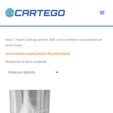
Ir
Menú
al
contenido
princ
Inicio
/
Truper Catalogo precios 2026
/ vasos metalicos para pistolas de
pintar truper
vasos metalicos para pistolas de pintar truper
Mostrando el único resultado