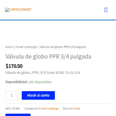
Ir
Men
al
contenido
prin
Válvula
de
globo
Inicio
/
Foset catalogo
/ Válvula de globo PPR 3/4 pulgada
PPR
Válvula de globo PPR 3/4 pulgada
3/4
pulgada
$
170.50
cantidad
Válvula de globo, PPR, 3/4′ Foset 41981 CV-GL-3/4
Disponibilidad:
100 disponibles
Añadir al carrito
SKU:
41981
Categoría:
Foset catalogo
Brand:
Foset