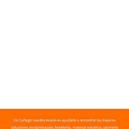
En Cartego nuestra misión es ayudarle a encontrar las mejores
soluciones en iluminación, ferretería, material eléctrico, plomería