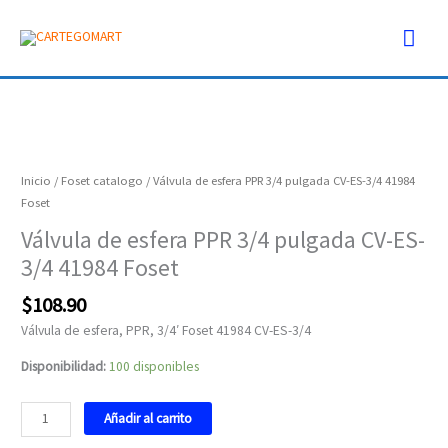
Ir
Men
al
contenido
prin
Válvula
de
esfera
Inicio
/
Foset catalogo
/ Válvula de esfera PPR 3/4 pulgada CV-ES-3/4 41984
PPR
Foset
3/4
Válvula de esfera PPR 3/4 pulgada CV-ES-
pulgada
3/4 41984 Foset
CV-
ES-
$
108.90
3/4
41984
Válvula de esfera, PPR, 3/4′ Foset 41984 CV-ES-3/4
Foset
Disponibilidad:
100 disponibles
cantidad
Añadir al carrito