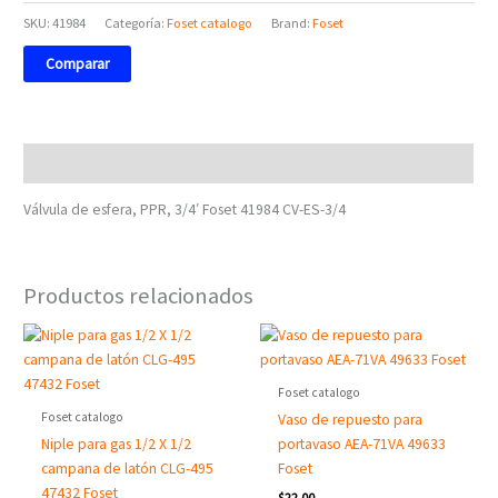
SKU:
41984
Categoría:
Foset catalogo
Brand:
Foset
Comparar
Descripción
Válvula de esfera, PPR, 3/4′ Foset 41984 CV-ES-3/4
Productos relacionados
Foset catalogo
Foset catalogo
Vaso de repuesto para
Niple para gas 1/2 X 1/2
portavaso AEA-71VA 49633
campana de latón CLG-495
Foset
47432 Foset
$
22.00