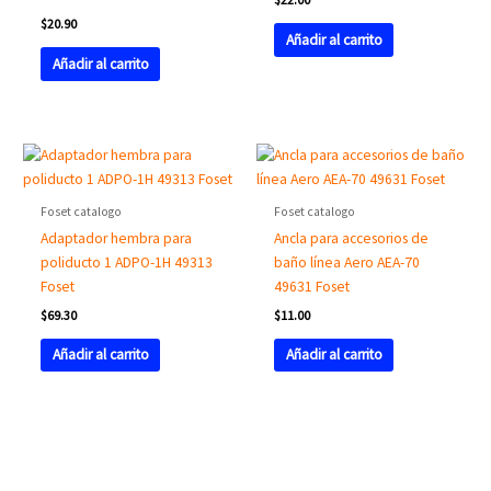
$
20.90
Añadir al carrito
Añadir al carrito
Foset catalogo
Foset catalogo
Adaptador hembra para
Ancla para accesorios de
poliducto 1 ADPO-1H 49313
baño línea Aero AEA-70
Foset
49631 Foset
$
69.30
$
11.00
Añadir al carrito
Añadir al carrito