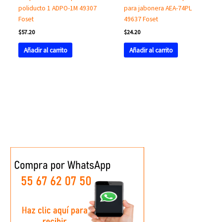
poliducto 1 ADPO-1M 49307
para jabonera AEA-74PL
Foset
49637 Foset
$
57.20
$
24.20
Añadir al carrito
Añadir al carrito