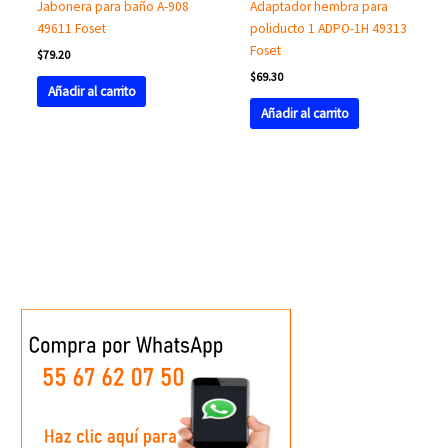
Jabonera para baño A-908
Adaptador hembra para
49611 Foset
poliducto 1 ADPO-1H 49313
Foset
$
79.20
$
69.30
Añadir al carrito
Añadir al carrito