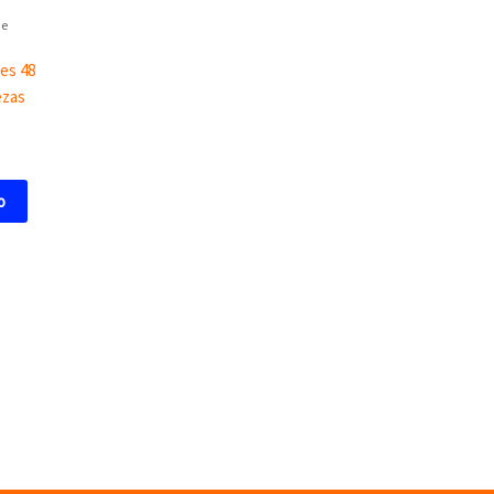
de
es 48
ezas
o