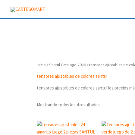
Ir
al
contenido
Inicio
/
Santul Catalogo 2026
/ tensores ajustables de col
tensores ajustables de colores santul
tensores ajustables de colores santul los precios má
Mostrando todos los 4 resultados