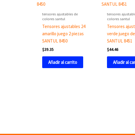
tensores ajustables de
tensores ajustabl
colores santul
colores santul
Tensores ajustables 24
Tensores ajust
amarillo juego 2 piezas
verde juego de
SANTUL 8450
SANTUL 8451
$
39.35
$
44.46
Añadir al carrito
Añadir al ca