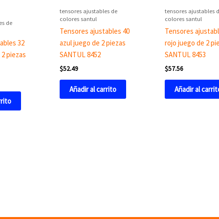
tensores ajustables de
tensores ajustables 
colores santul
colores santul
es de
Tensores ajustables 40
Tensores ajustabl
ables 32
azul juego de 2 piezas
rojo juego de 2 pi
 2 piezas
SANTUL 8452
SANTUL 8453
$
52.49
$
57.56
Añadir al carrito
Añadir al carrit
rrito