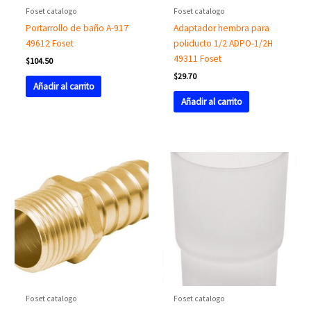
Foset catalogo
Foset catalogo
Portarrollo de baño A-917
Adaptador hembra para
49612 Foset
poliducto 1/2 ADPO-1/2H
49311 Foset
$
104.50
$
29.70
Añadir al carrito
Añadir al carrito
Foset catalogo
Foset catalogo