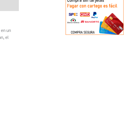
 en un
n, el