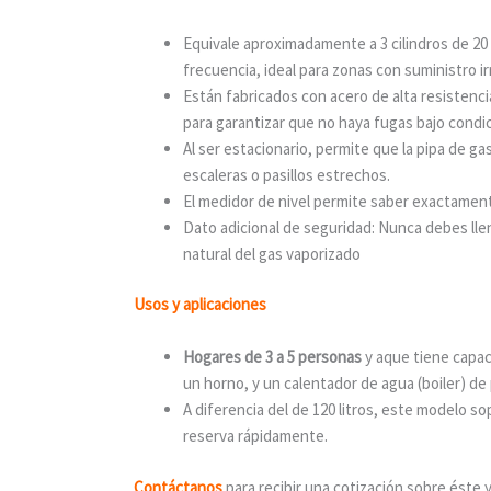
Equivale aproximadamente a 3 cilindros de 20 
frecuencia, ideal para zonas con suministro ir
Están fabricados con
acero de alta resistenc
para garantizar que no haya fugas bajo condic
Al ser estacionario, permite que la pipa de ga
escaleras o pasillos estrechos.
El medidor de nivel permite saber exactame
Dato adicional de seguridad: Nunca debes lle
natural del gas vaporizado
Usos y aplicaciones
Hogares de 3 a 5 personas
y aque tiene capac
un horno, y un calentador de agua (boiler) de
A diferencia del de 120 litros, este modelo s
reserva rápidamente.
Contáctano
s
para recibir una cotización sobre éste 