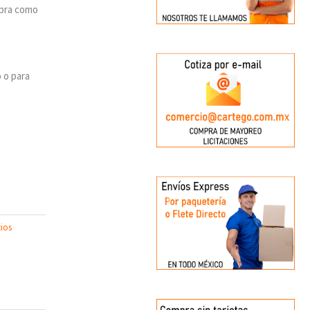
mpra como
 o para
ios