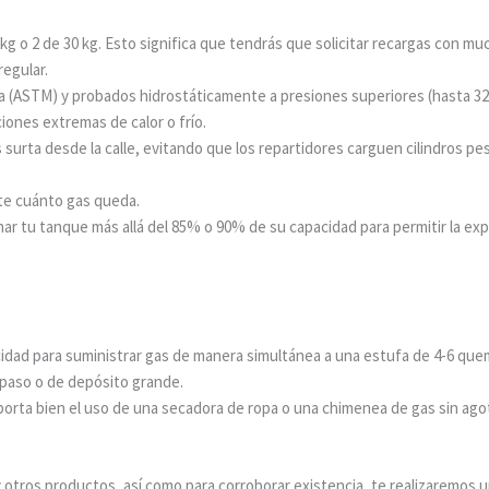
kg o 2 de 30 kg. Esto significa que tendrás que solicitar recargas con m
regular.
ia (ASTM)
y probados hidrostáticamente a presiones superiores (hasta 32
iones extremas de calor o frío.
s surta desde la calle, evitando que los repartidores carguen cilindros p
nte cuánto gas queda.
nar tu tanque más allá del 85% o 90% de su capacidad para permitir la ex
idad para suministrar gas de manera simultánea a una estufa de 4-6 qu
 paso o de depósito grande.
oporta bien el uso de una secadora de ropa o una chimenea de gas sin agot
y otros productos, así como para corroborar existencia, te realizaremos 