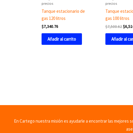
precios
precios
Tanque estacionario de
Tanque estacio
gas 120 litros
gas 100 litros
$
7,340.76
$
7,500.62
$
6,51
Añadir al carrito
Añadir al ca
En Cartego nuestra misión es ayudarle a encontrar las mejores sol
ase