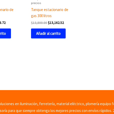
precios
nario de
Tanque estacionario de
gas 300 litros
6.72
$
13,800.00
$
13,162.52
rrito
Añadir al carrito
uciones en iluminación, ferretería, material eléctrico, plomería equipo f
soría para que siempre obtenga los mejores precios con envíos rápidos. 