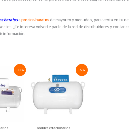
os baratos
a
precios baratos
de mayoreo y menudeo, para venta en tu ne
ectos. ¿Te interesa volverte parte de la red de distribuidores y contar c
ir información.
al
Current
Original
Current
-13%
-5%
price
price
price
is:
was:
is:
0.62.
$6,516.72.
$13,800.00.
$13,162.52.
arios
Tanques estacionarios