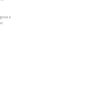
gocio o
on