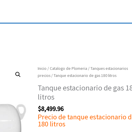
Tanque
Inicio
/
Catalogo de Plomeria
/
Tanques estacionarios
estacionario
precios
/ Tanque estacionario de gas 180 litros
de
Tanque estacionario de gas 1
gas
litros
180
litros
$
8,499.96
cantidad
Precio de tanque estacionario d
180 litros