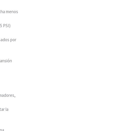
ucha menos
5 PSI)
esados por
pansión
emadores,
ar la
una