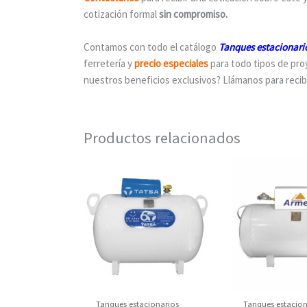
cotización formal
sin compromiso.
Contamos con todo el catálogo
Tanques estacionari
ferretería y
precio especiales
para todo tipos de proy
nuestros beneficios exclusivos? Llámanos para recib
Productos relacionados
Origin
price
was:
$7,50
Tanques estacionarios
Tanques estacion