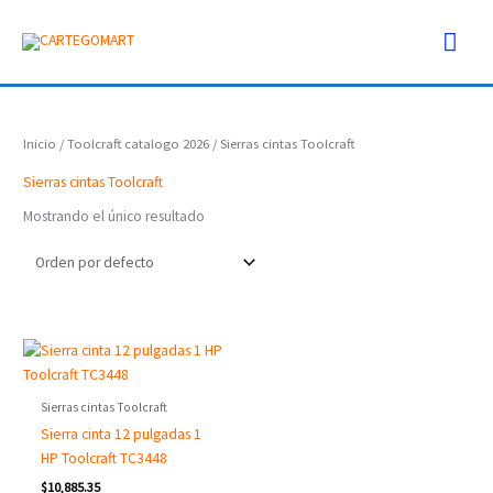
Ir
Men
al
contenido
prin
Inicio
/
Toolcraft catalogo 2026
/ Sierras cintas Toolcraft
Sierras cintas Toolcraft
Mostrando el único resultado
Sierras cintas Toolcraft
Sierra cinta 12 pulgadas 1
HP Toolcraft TC3448
$
10,885.35