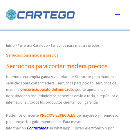
Ir
Menú
al
contenido
princ
Inicio
/
Ferretería Catalogo
/ Serruchos para madera precios
Serruchos para madera precios
Serruchos para cortar madera precios
tenemos una amplia gama y variedad de Serruchos para madera ,
serruchos para cortar madera , serruchos para podar , serruchos de
mano a
precio
más barato del mercado
, que se ajusta a tus
necesidades y requerimientos, tenemos envío a toda la república e
internacional, todos los productos cuentan con garantía.
Podemos ofrecerte
PRECIOS ESPECIALES
de mayoreo y menudeo,
para proyectos gubernamentales. Para mayor
información
C
ontactanos
vía Whatsapp, Correo electrónico o por