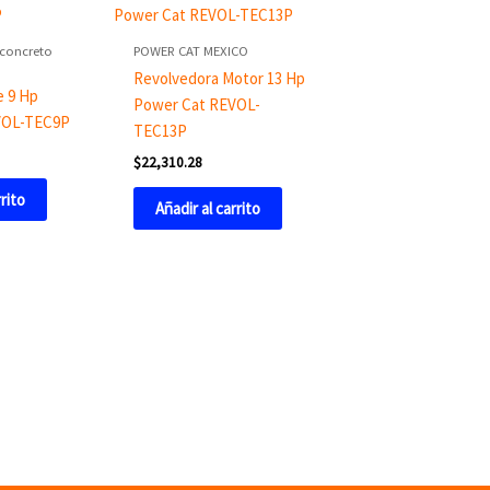
 concreto
POWER CAT MEXICO
Revolvedora Motor 13 Hp
e 9 Hp
Power Cat REVOL-
VOL-TEC9P
TEC13P
$
22,310.28
rrito
Añadir al carrito