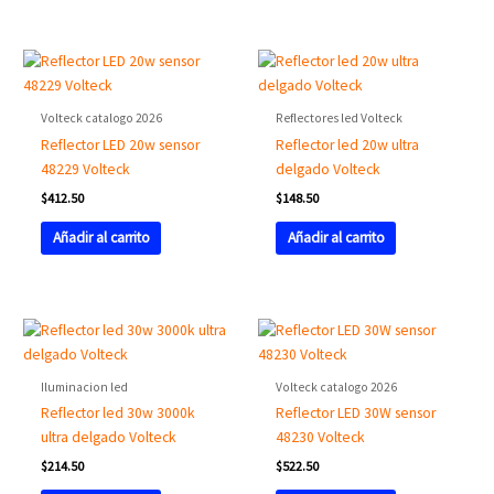
Volteck catalogo 2026
Reflectores led Volteck
Reflector LED 20w sensor
Reflector led 20w ultra
48229 Volteck
delgado Volteck
$
412.50
$
148.50
Añadir al carrito
Añadir al carrito
Iluminacion led
Volteck catalogo 2026
Reflector led 30w 3000k
Reflector LED 30W sensor
ultra delgado Volteck
48230 Volteck
$
214.50
$
522.50