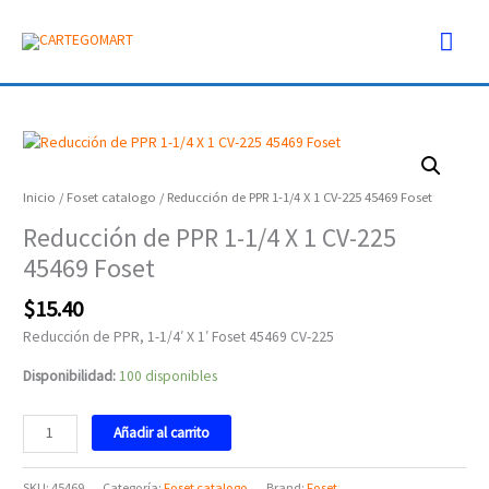
Ir
Men
al
contenido
prin
Reducción
de
PPR
Inicio
/
Foset catalogo
/ Reducción de PPR 1-1/4 X 1 CV-225 45469 Foset
1-
Reducción de PPR 1-1/4 X 1 CV-225
1/4
45469 Foset
X
1
$
15.40
CV-
225
Reducción de PPR, 1-1/4′ X 1′ Foset 45469 CV-225
45469
Disponibilidad:
100 disponibles
Foset
cantidad
Añadir al carrito
SKU:
45469
Categoría:
Foset catalogo
Brand:
Foset