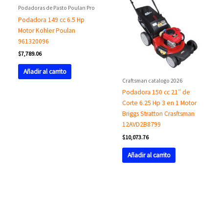
Podadoras de Pasto Poulan Pro
Podadora 149 cc 6.5 Hp
Motor Kohler Poulan
961320096
$
7,789.06
Añadir al carrito
Craftsman catalogo 2026
Podadora 150 cc 21″ de
Corte 6.25 Hp 3 en 1 Motor
Briggs Stratton Crasftsman
12AVD2B8799
$
10,073.76
Añadir al carrito