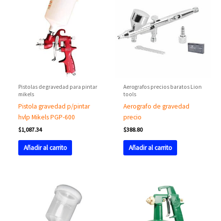
Pistolas de gravedad para pintar
Aerografos precios baratos Lion
mikels
tools
Pistola gravedad p/pintar
Aerografo de gravedad
hvlp Mikels PGP-600
precio
$
1,087.34
$
388.80
Añadir al carrito
Añadir al carrito