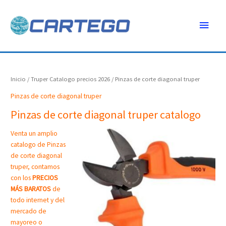
Ir
Menú
al
contenido
princ
Inicio
/
Truper Catalogo precios 2026
/ Pinzas de corte diagonal truper
Pinzas de corte diagonal truper
Pinzas de corte diagonal truper catalogo
Venta un amplio
catalogo de Pinzas
de corte diagonal
truper, contamos
con los
PRECIOS
MÁS BARATOS
de
todo internet y del
mercado de
mayoreo o