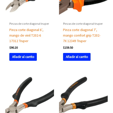
Pinzas de corte diagonal truper
Pinzas de corte diagonal truper
Pinza corte diagonal 6′,
Pinza corte diagonal 7′,
mango de vinil T202-6
mango comfort grip T202-
17312 Truper
7X 12349 Truper
$
90.20
$
159.50
Añadir al carrito
Añadir al carrito