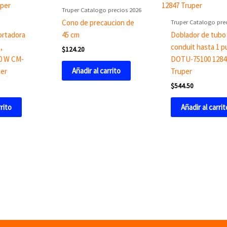
Truper Catalogo precios 2026
Truper Catalogo pre
Cono de precaucion de
ortadora
45 cm
Doblador de tubo
,
conduit hasta 1 p
$
124.20
00 W CM-
DOTU-75100 1284
Añadir al carrito
per
Truper
$
544.50
rrito
Añadir al carrit