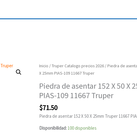
Piedra
Inicio
/
Truper Catalogo precios 2026
/ Piedra de asenta
de
X 25mm PIAS-109 11667 Truper
asentar
Piedra de asentar 152 X 50 X
152
PIAS-109 11667 Truper
X
50
$
71.50
X
Piedra de asentar 152 X 50 X 25mm Truper 11667 PI
25mm
PIAS-
Disponibilidad:
100 disponibles
109