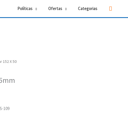
Buscar
Políticas
Ofertas
Categorias
r 152 X 50
 25mm
AS-109