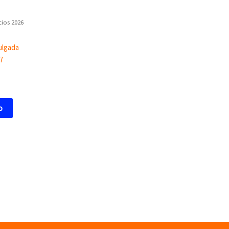
cios 2026
ulgada
7
o