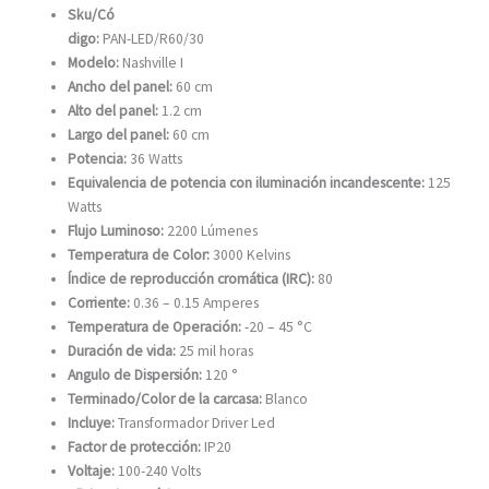
Sku/Có
digo:
PAN-LED/R60/30
Modelo:
Nashville I
Ancho del panel:
60 cm
Alto del panel:
1.2 cm
Largo del panel:
60 cm
Potencia:
36 Watts
Equivalencia de potencia con iluminación incandescente:
125
Watts
Flujo Luminoso:
2200 Lúmenes
Temperatura de Color:
3000 Kelvins
Índice de reproducción cromática (IRC):
80
Corriente:
0.36 – 0.15 Amperes
Temperatura de Operación:
-20 – 45 °C
Duración de vida:
25 mil horas
Angulo de Dispersión:
120 °
Terminado/Color de la carcasa:
Blanco
Incluye:
Transformador
Driver Led
Factor de protección:
IP
20
Voltaje:
100-240 Volts