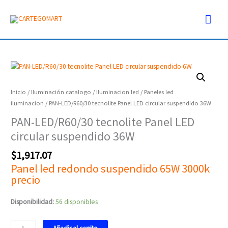
Ir
Men
al
contenido
prin
PAN-
LED/R60/30
tecnolite
Inicio
/
Iluminación catalogo
/
Iluminacion led
/
Paneles led
Panel
iluminacion
/ PAN-LED/R60/30 tecnolite Panel LED circular suspendido 36W
LED
PAN-LED/R60/30 tecnolite Panel LED
circular
circular suspendido 36W
suspendido
36W
$
1,917.07
cantidad
Panel led redondo suspendido 65W 3000k
precio
Disponibilidad:
56 disponibles