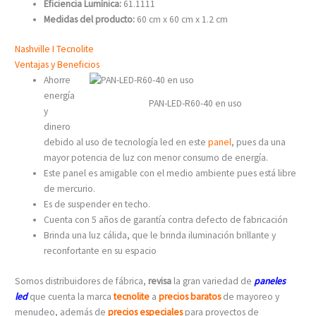
Eficiencia Lumínica:
61.1111
Medidas del producto:
60 cm x 60 cm x 1.2 cm
Nashville I Tecnolite
Ventajas y Beneficios
Ahorre
energía
PAN-LED-R60-40 en uso
y
dinero
debido al uso de tecnología led en este
panel
, pues da una
mayor potencia de luz con menor consumo de energía.
Este panel es amigable con el medio ambiente pues está libre
de mercurio.
Es de suspender en techo.
Cuenta con 5 años de garantía contra defecto de fabricación
Brinda una luz cálida, que le brinda iluminación brillante y
reconfortante en su espacio
Somos distribuidores de fábrica,
revisa
la gran variedad de
paneles
led
que cuenta la marca
tecnolite
a
precios baratos
de mayoreo y
menudeo, además de
precios especiales
para proyectos de