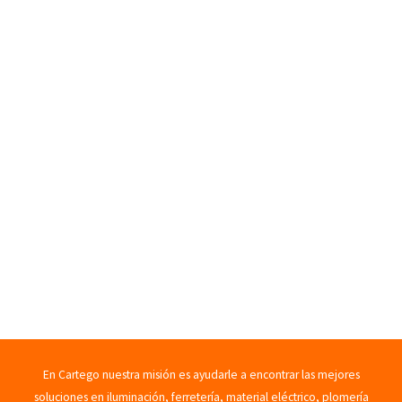
En Cartego nuestra misión es ayudarle a encontrar las mejores
soluciones en iluminación, ferretería, material eléctrico, plomería