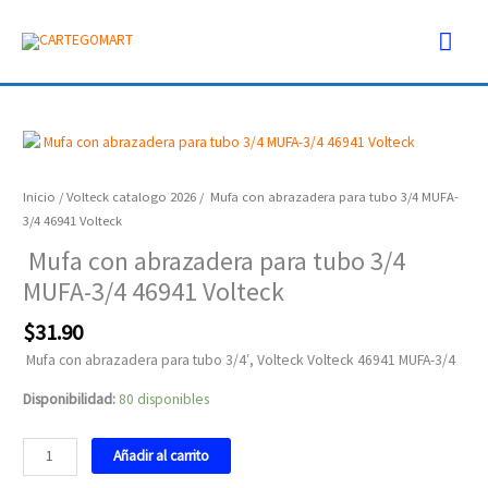
Ir
Men
al
contenido
prin
Mufa
con
abrazadera
Inicio
/
Volteck catalogo 2026
/ Mufa con abrazadera para tubo 3/4 MUFA-
para
3/4 46941 Volteck
tubo
Mufa con abrazadera para tubo 3/4
3/4
MUFA-3/4 46941 Volteck
MUFA-
3/4
$
31.90
46941
Volteck
Mufa con abrazadera para tubo 3/4′, Volteck Volteck 46941 MUFA-3/4
cantidad
Disponibilidad:
80 disponibles
Añadir al carrito