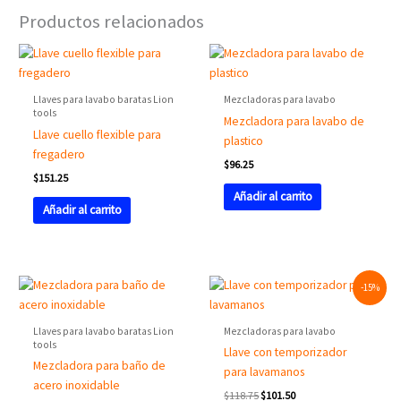
Productos relacionados
Llaves para lavabo baratas Lion
Mezcladoras para lavabo
tools
Mezcladora para lavabo de
Llave cuello flexible para
plastico
fregadero
$
96.25
$
151.25
Añadir al carrito
Añadir al carrito
Original
Current
-15%
price
price
was:
is:
$118.75.
$101.50.
Llaves para lavabo baratas Lion
Mezcladoras para lavabo
tools
Llave con temporizador
Mezcladora para baño de
para lavamanos
acero inoxidable
$
118.75
$
101.50