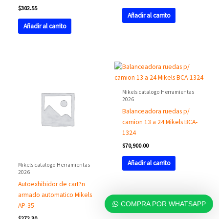
$
302.55
Añadir al carrito
Añadir al carrito
Mikels catalogo Herramientas
2026
Balanceadora ruedas p/
camion 13 a 24 Mikels BCA-
1324
$
70,900.00
Añadir al carrito
Mikels catalogo Herramientas
2026
Autoexhibidor de cart?n
armado automatico Mikels
COMPRA POR WHATSAPP
AP-35
$
272.30