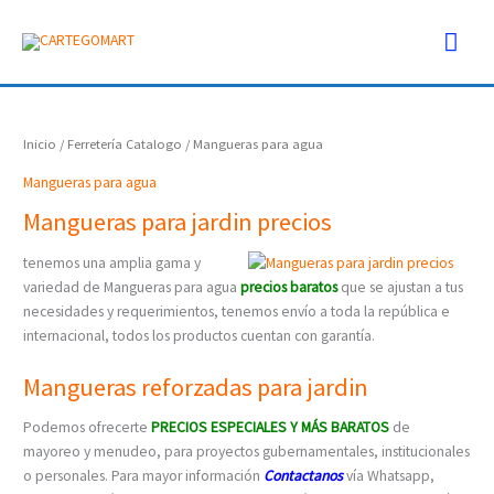
Ir
Men
al
contenido
prin
Inicio
/
Ferretería Catalogo
/ Mangueras para agua
Mangueras para agua
Mangueras para jardin precios
tenemos una amplia gama y
variedad de Mangueras para agua
precios
baratos
que se ajustan a tus
necesidades y requerimientos, tenemos envío a toda la república e
internacional, todos los productos cuentan con garantía.
Mangueras reforzadas para jardin
Podemos ofrecerte
PRECIOS ESPECIALES Y MÁS BARATOS
de
mayoreo y menudeo, para proyectos gubernamentales, institucionales
o personales. Para mayor información
C
ontactanos
vía Whatsapp,