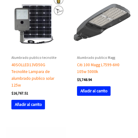
Alumbrado publico tecnolite
Alumbrado publico Magg
40SOLLED13VD50G
Citi 100 Magg L7599-6H0
Tecnolite Lampara de
105w 5000k
alumbrado publico solar
$
5,748.94
125w
Añadir al carrito
$
16,767.51
Añadir al carrito