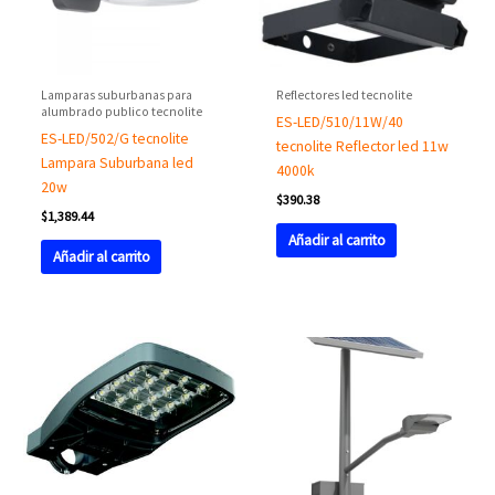
Lamparas suburbanas para
Reflectores led tecnolite
alumbrado publico tecnolite
ES-LED/510/11W/40
ES-LED/502/G tecnolite
tecnolite Reflector led 11w
Lampara Suburbana led
4000k
20w
$
390.38
$
1,389.44
Añadir al carrito
Añadir al carrito