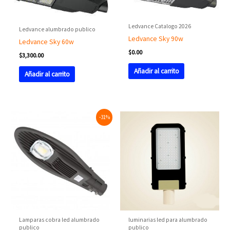
Ledvance Catalogo 2026
Ledvance alumbrado publico
Ledvance Sky 90w
Ledvance Sky 60w
$
0.00
$
3,300.00
Añadir al carrito
Añadir al carrito
Original
Current
-31%
price
price
was:
is:
$900.00.
$620.00.
Lamparas cobra led alumbrado
luminarias led para alumbrado
publico
publico