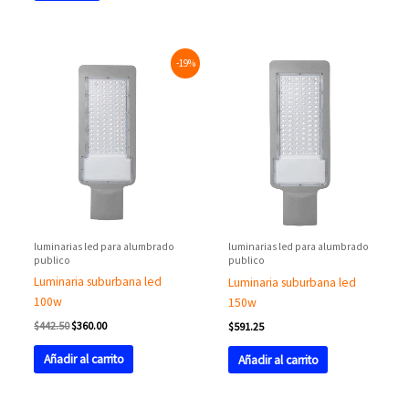
Original
Current
-19%
price
price
was:
is:
$442.50.
$360.00.
luminarias led para alumbrado
luminarias led para alumbrado
publico
publico
Luminaria suburbana led
Luminaria suburbana led
100w
150w
$
442.50
$
360.00
$
591.25
Añadir al carrito
Añadir al carrito