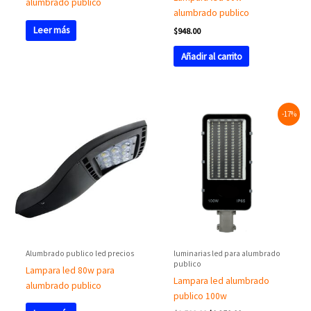
alumbrado publico
alumbrado publico
Leer más
$
948.00
Añadir al carrito
Original
Current
-17%
price
price
was:
is:
$1,500.00.
$1,250.00.
Alumbrado publico led precios
luminarias led para alumbrado
publico
Lampara led 80w para
Lampara led alumbrado
alumbrado publico
publico 100w