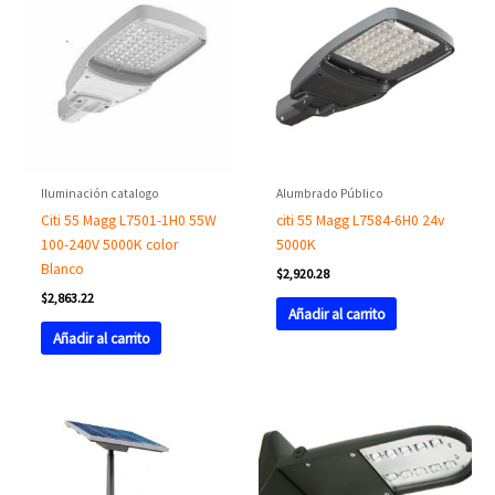
Iluminación catalogo
Alumbrado Público
Citi 55 Magg L7501-1H0 55W
citi 55 Magg L7584-6H0 24v
100-240V 5000K color
5000K
Blanco
$
2,920.28
$
2,863.22
Añadir al carrito
Añadir al carrito