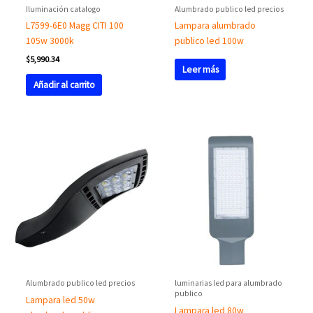
Iluminación catalogo
Alumbrado publico led precios
L7599-6E0 Magg CITI 100
Lampara alumbrado
105w 3000k
publico led 100w
$
5,990.34
Leer más
Añadir al carrito
Alumbrado publico led precios
luminarias led para alumbrado
publico
Lampara led 50w
Lampara led 80w