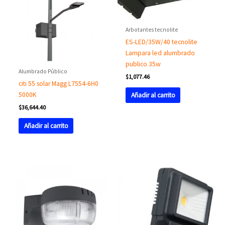
Arbotantes tecnolite
ES-LED/35W/40 tecnolite
Lampara led alumbrado
publico 35w
Alumbrado Público
$
1,077.46
citi 55 solar Magg L7554-6H0
5000K
Añadir al carrito
$
36,644.40
Añadir al carrito