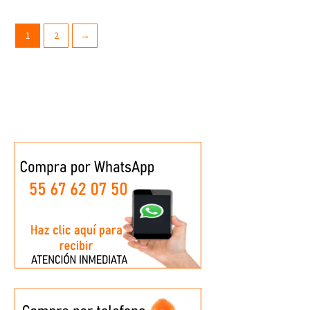
1
2
→