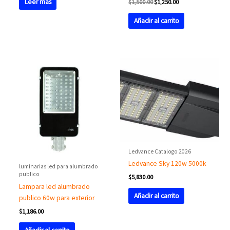
Leer más
$
1,500.00
$
1,250.00
Añadir al carrito
Ledvance Catalogo 2026
Ledvance Sky 120w 5000k
luminarias led para alumbrado
publico
$
5,830.00
Lampara led alumbrado
Añadir al carrito
publico 60w para exterior
$
1,186.00