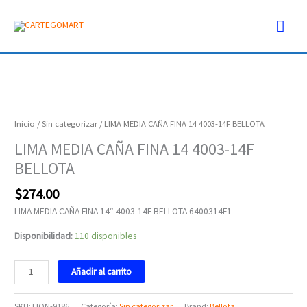
Ir
Men
al
contenido
prin
LIMA
MEDIA
CAÑA
Inicio
/
Sin categorizar
/ LIMA MEDIA CAÑA FINA 14 4003-14F BELLOTA
FINA
LIMA MEDIA CAÑA FINA 14 4003-14F
14
BELLOTA
4003-
14F
$
274.00
BELLOTA
cantidad
LIMA MEDIA CAÑA FINA 14″ 4003-14F BELLOTA 6400314F1
Disponibilidad:
110 disponibles
Añadir al carrito
SKU:
LION-9186
Categoría:
Sin categorizar
Brand:
Bellota