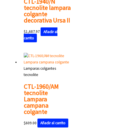
CTL-1940/N
tecnolite lampara
colgante
decorativa Ursa II
$
1,687.97
Añadir al
carrito
Lamparas colgantes
tecnolite
CTL-1960/AM
tecnolite
Lampara
campana
colgante
$
609.00
Añadir al carrito