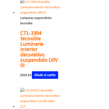
Lamparas suspendidas
tecnolite
CTL-3304
tecnolite
Luminaria
interior
decorativo
suspendido LVIV
III
$
858.84
Añadir al carrito