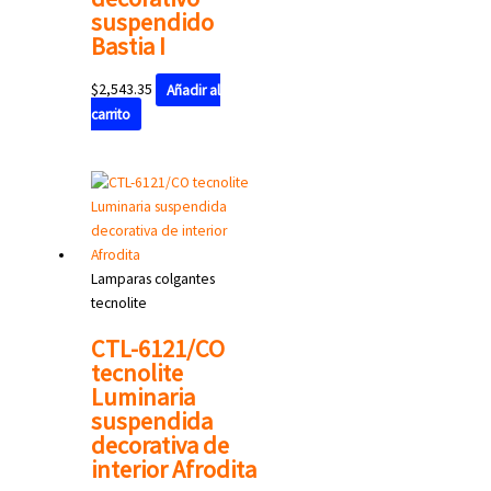
suspendido
Bastia I
$
2,543.35
Añadir al
carrito
Lamparas colgantes
tecnolite
CTL-6121/CO
tecnolite
Luminaria
suspendida
decorativa de
interior Afrodita