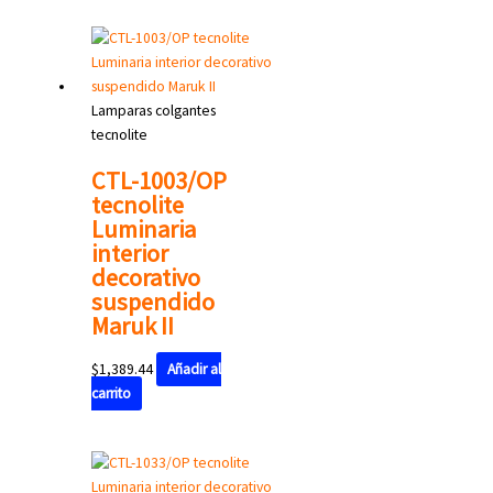
Lamparas colgantes
tecnolite
CTL-1003/OP
tecnolite
Luminaria
interior
decorativo
suspendido
Maruk II
$
1,389.44
Añadir al
carrito