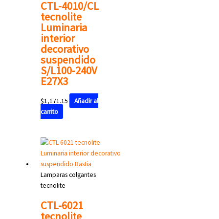
CTL-4010/CL
tecnolite
Luminaria
interior
decorativo
suspendido
S/L100-240V
E27X3
$
1,171.15
Añadir al
carrito
Lamparas colgantes
tecnolite
CTL-6021
tecnolite