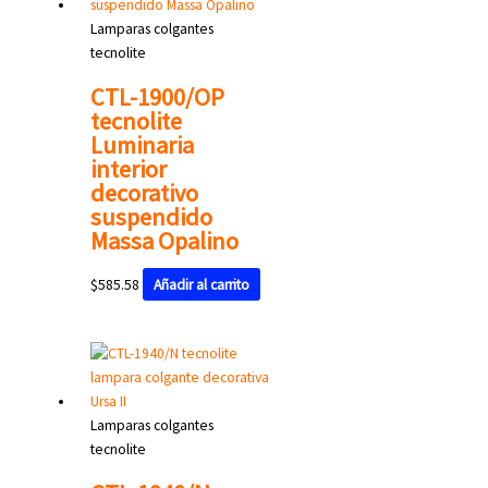
Lamparas colgantes
tecnolite
CTL-1900/OP
tecnolite
Luminaria
interior
decorativo
suspendido
Massa Opalino
$
585.58
Añadir al carrito
Lamparas colgantes
tecnolite