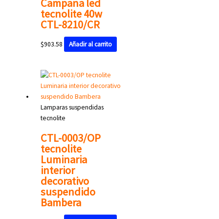
Campana led
tecnolite 40w
CTL-8210/CR
$
903.58
Añadir al carrito
Lamparas suspendidas
tecnolite
CTL-0003/OP
tecnolite
Luminaria
interior
decorativo
suspendido
Bambera