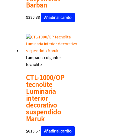
Barban
$
390.38
Añadir al carrito
Lamparas colgantes
tecnolite
CTL-1000/OP
tecnolite
Luminaria
interior
decorativo
suspendido
Maruk
$
615.57
Añadir al carrito