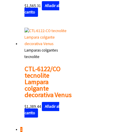
$
1,565.31
Añadir al
carrito
Lamparas colgantes
tecnolite
CTL-6122/CO
tecnolite
Lampara
colgante
decorativa Venus
$
1,389.44
Añadir al
carrito
1