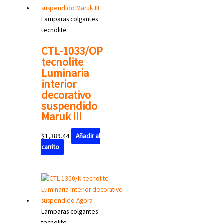
Lamparas colgantes
tecnolite
CTL-1033/OP
tecnolite
Luminaria
interior
decorativo
suspendido
Maruk III
$
1,389.44
Añadir al
carrito
Lamparas colgantes
tecnolite