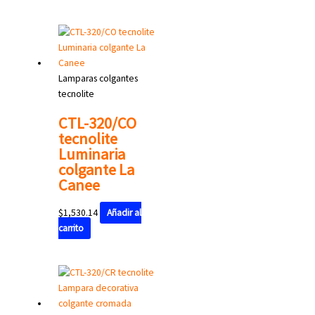
Lamparas colgantes
tecnolite
CTL-320/CO
tecnolite
Luminaria
colgante La
Canee
$
1,530.14
Añadir al
carrito