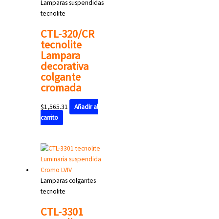
Lamparas suspendidas
tecnolite
CTL-320/CR
tecnolite
Lampara
decorativa
colgante
cromada
$
1,565.31
Añadir al
carrito
Lamparas colgantes
tecnolite
CTL-3301