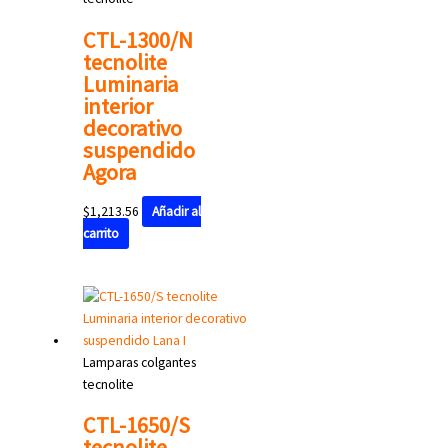
CTL-1300/N
tecnolite
Luminaria
interior
decorativo
suspendido
Agora
$
1,213.56
Añadir al
carrito
Lamparas colgantes
tecnolite
CTL-1650/S
tecnolite