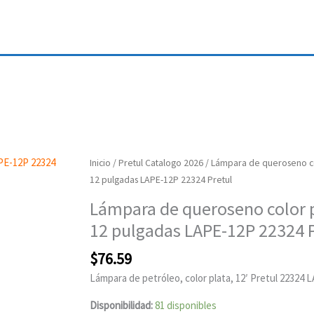
Lámpara
Inicio
/
Pretul Catalogo 2026
/ Lámpara de queroseno co
de
12 pulgadas LAPE-12P 22324 Pretul
queroseno
Lámpara de queroseno color 
color
12 pulgadas LAPE-12P 22324 P
plata
12
$
76.59
pulgadas
Lámpara de petróleo, color plata, 12′ Pretul 22324 
LAPE-
12P
Disponibilidad:
81 disponibles
22324