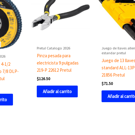
Pretul Catalogo 2026
Juego de llaves alle
estandar pretul
Pinza pesada para
2026
Juego de 13 llaves
electricista 9 pulgadas
 4-1/2
standard ALL-13P
219-P 22612 Pretul
o 7/8 DLP-
21856 Pretul
tul
$
126.50
$
71.50
Añadir al carrito
Añadir al carrit
rrito