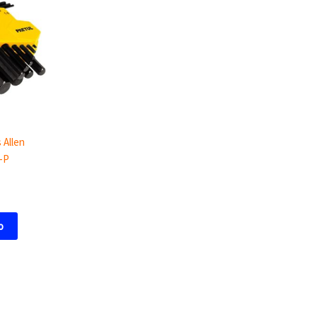
n
 Allen
-P
o