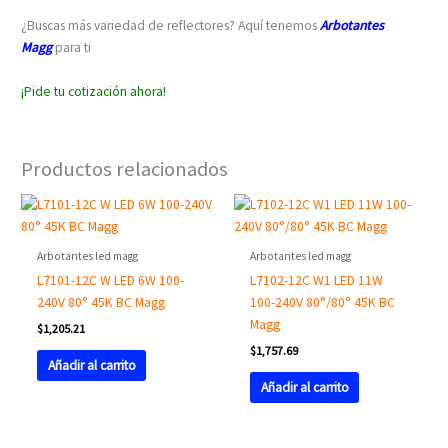
¿Buscas más variedad de reflectores? Aquí tenemos
Arbotantes
Magg
para ti
¡Pide tu cotización ahora!
Productos relacionados
Arbotantes led magg
Arbotantes led magg
L7101-12C W LED 6W 100-
L7102-12C W1 LED 11W
240V 80° 45K BC Magg
100-240V 80°/80° 45K BC
Magg
$
1,205.21
$
1,757.69
Añadir al carrito
Añadir al carrito