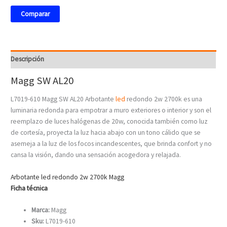
Comparar
Descripción
Magg SW AL20
L7019-610 Magg SW AL20 Arbotante
led
redondo 2w 2700k es una
luminaria redonda para empotrar a muro exteriores o interior y son el
reemplazo de luces halógenas de 20w, conocida también como luz
de cortesía, proyecta la luz hacia abajo con un tono cálido que se
asemeja a la luz de los focos incandescentes, que brinda confort y no
cansa la visión, dando una sensación acogedora y relajada.
Arbotante led redondo 2w 2700k Magg
Ficha técnica
Marca:
Magg
Sku:
L7019-610