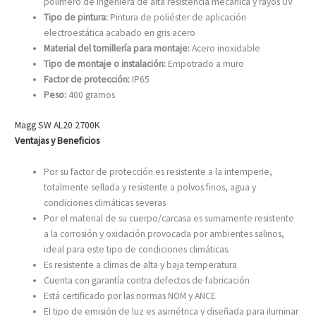
polímero de ingeniera de alta resistencia mecánica y rayos UV
Tipo de pintura:
Pintura de poliéster de aplicación
electroestática acabado en gris acero
Material del tornillería para montaje:
Acero inoxidable
Tipo de montaje o instalación:
Empotrado a muro
Factor de protección:
IP65
Peso:
400 gramos
Magg SW AL20 2700K
Ventajas y Beneficios
Por su factor de protección es resistente a la intemperie,
totalmente sellada y resistente a polvos finos, agua y
condiciones climáticas severas
Por el material de su cuerpo/carcasa es sumamente resistente
a la corrosión y oxidación provocada por ambientes salinos,
ideal para este tipo de condiciones climáticas.
Es resistente a climas de alta y baja temperatura
Cuenta con garantía contra defectos de fabricación
Está certificado por las normas NOM y ANCE
El tipo de emisión de luz es asimétrica y diseñada para iluminar