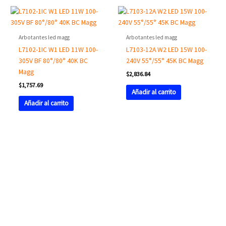
Arbotantes led magg
Arbotantes led magg
L7102-1IC W1 LED 11W 100-
L7103-12A W2 LED 15W 100-
305V BF 80°/80° 40K BC
240V 55°/55° 45K BC Magg
Magg
$
2,836.84
$
1,757.69
Añadir al carrito
Añadir al carrito