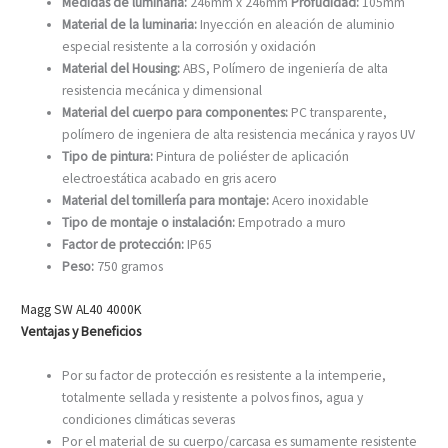
Medidas de luminaria:
246mm x 246mm
Profudidad:
105mm
Material de la luminaria:
Inyección en aleación de aluminio
especial resistente a la corrosión y oxidación
Material del Housing:
ABS, Polímero de ingeniería de alta
resistencia mecánica y dimensional
Material del cuerpo para componentes:
PC transparente,
polímero de ingeniera de alta resistencia mecánica y rayos UV
Tipo de pintura:
Pintura de poliéster de aplicación
electroestática acabado en gris acero
Material del tornillería para montaje:
Acero inoxidable
Tipo de montaje o instalación:
Empotrado a muro
Factor de protección:
IP65
Peso:
750 gramos
Magg SW AL40 4000K
Ventajas y Beneficios
Por su factor de protección es resistente a la intemperie,
totalmente sellada y resistente a polvos finos, agua y
condiciones climáticas severas
Por el material de su cuerpo/carcasa es sumamente resistente