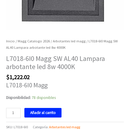
Inicio
/
Magg Catalogo 2026
/
Arbotantes led magg
/ L7018-6I0 Magg SW
AL40 Lampara arbotante led 8w 4000K
L7018-6I0 Magg SW AL40 Lampara
arbotante led 8w 4000K
$
1,222.02
L7018-6I0 Magg
Disponibilidad:
78 disponibles
Añadir al carrito
SKU:
L7018-6I0
Categoría:
Arbotantes led magg