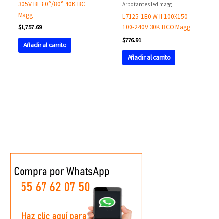
305V BF 80°/80° 40K BC
Arbotantes led magg
Magg
L7125-1E0 W II 100X150
100-240V 30K BCO Magg
$
1,757.69
$
776.91
Añadir al carrito
Añadir al carrito