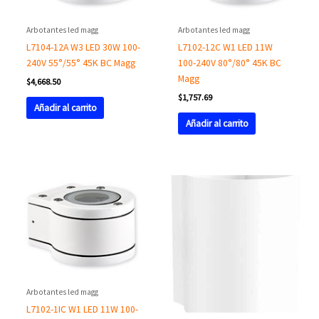
Arbotantes led magg
Arbotantes led magg
L7104-12A W3 LED 30W 100-
L7102-12C W1 LED 11W
240V 55°/55° 45K BC Magg
100-240V 80°/80° 45K BC
Magg
$
4,668.50
$
1,757.69
Añadir al carrito
Añadir al carrito
Arbotantes led magg
L7102-1IC W1 LED 11W 100-