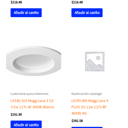
$
216.48
$
216.48
Añadir al carrito
Añadir al carrito
Luminarias para interiores
Iluminación catalogo
L6345-1E0 Magg Luna 3 SS
L6395-BI0 Magg Luna 9
3.5w 127v AF 3000k Blanco
PLUS SS 12w 127v BF
4000k NS
$
201.90
$
381.58
Añadir al carrito