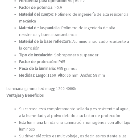
Frecuencia para operación:
50 | 60 hz
Factor de potencia:
>0.9
Material del cuerpo:
Polímero de ingeniería de alta resistencia
mecánica
Material de las pantalla:
Polímero de ingeniería de alta
resistencia y buena transmitancia
Material de la base reflectora:
Aluminio anodizado resistente a
la corrosión
Tipo de instalación:
Sobreponer y suspender
Factor de protección:
IP65
Peso de la luminaria:
955 gramos
Medidas:
Largo:
1160
Alto:
66 mm
Ancho:
58 mm
Luminaria gamma led magg 1200 4000k
Ventajas y Beneficios
Su carcasa está completamente sellada y es resistente al agua,
a la humedad y al polvo debido a su factor de protección
Esta luminaria brinda una iluminación homogénea con alto flujo
luminoso
Su driver eléctrico es multivoltaje, es decir, es resistente a las