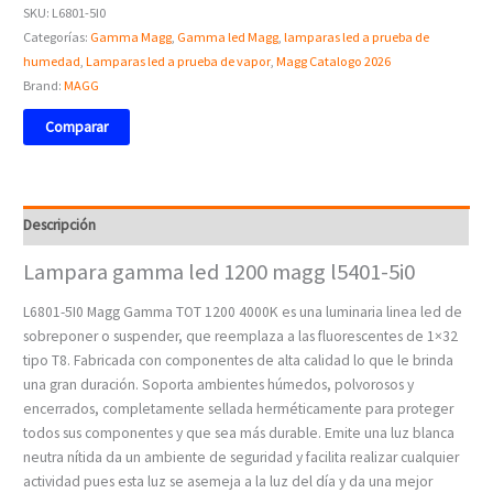
SKU:
L6801-5I0
Categorías:
Gamma Magg
,
Gamma led Magg
,
lamparas led a prueba de
humedad
,
Lamparas led a prueba de vapor
,
Magg Catalogo 2026
Brand:
MAGG
Comparar
Descripción
Lampara gamma led 1200 magg l5401-5i0
L6801-5I0 Magg Gamma TOT 1200 4000K es una luminaria linea led de
sobreponer o suspender, que reemplaza a las fluorescentes de 1×32
tipo T8. Fabricada con componentes de alta calidad lo que le brinda
una gran duración. Soporta ambientes húmedos, polvorosos y
encerrados, completamente sellada herméticamente para proteger
todos sus componentes y que sea más durable. Emite una luz blanca
neutra nítida da un ambiente de seguridad y facilita realizar cualquier
actividad pues esta luz se asemeja a la luz del día y da una mejor