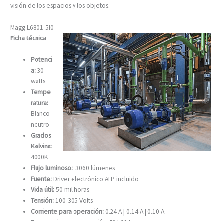
visión de los espacios y los objetos.
Magg L6801-5I0
Ficha técnica
Potenci
a:
30
watts
Tempe
ratura:
Blanco
neutro
Grados
Kelvins:
4000K
Flujo luminoso:
3060 lúmenes
Fuente:
Driver electrónico AFP incluido
Vida útil:
50 mil horas
Tensión:
100-305 Volts
Corriente para operación:
0.24 A | 0.14 A | 0.10 A