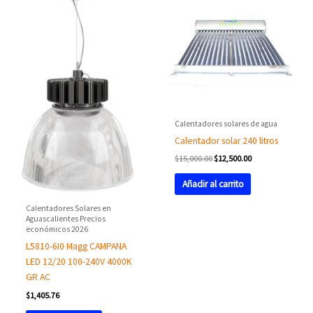
was:
is:
$15,000.00.
$12,500.00.
Calentadores solares de agua
Calentador solar 240 litros
$
15,000.00
$
12,500.00
Añadir al carrito
Calentadores Solares en
Aguascalientes Precios
económicos 2026
L5810-6I0 Magg CAMPANA
LED 12/20 100-240V 4000K
GR AC
$
1,405.76