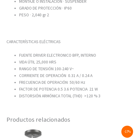
MONTAJE O INSTALACIÓN · SUSPENDER
GRADO DE PROTECCIÓN · IP60
PESO · 2,040 gr 2
CARACTERÍSTICAS ELÉCTRICAS
FUENTE DRIVER ELECTRONICO BFP, INTERNO
VIDA ÚTIL 25,000 HRS
RANGO DE TENSIÓN 100-240 V~
CORRIENTE DE OPERACIÓN 0.31 A / 0.24 A
FRECUENCIA DE OPERACIÓN 50/60 Hz
FACTOR DE POTENCIA 0.5 3.6 POTENCIA 21 W
DISTORSIÓN ARMÓNICA TOTAL (THD) >120 % 3
Productos relacionados
Original
Current
-17%
price
price