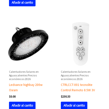
Añadir al carrito
Calentadores Solares en
Calentadores Solares en
Aguascalientes Precios
Aguascalientes Precios
económicos 2026
económicos 2026
Ledvance highbay 200w
CTRLCCT-001 tecnolite
Osram
Control Remoto 8.5W 3V
$
0.00
$
230.33
Añadir al carrito
Añadir al carrito