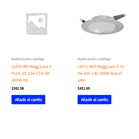
Iluminación catalogo
Iluminación catalogo
L6395-BI0 Magg Luna 9
L5071-BE0 Magg Luna 9 SS
PLUS SS 12w 127v BF
9w 105-140 3000k Niquel
4000k NS
satin
$
381.58
$
431.69
Añadir al carrito
Añadir al carrito