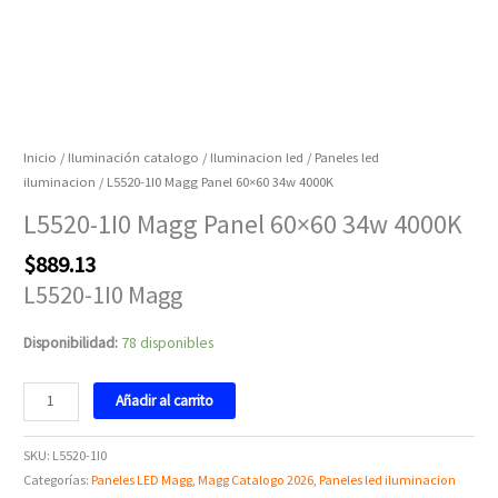
Inicio
/
Iluminación catalogo
/
Iluminacion led
/
Paneles led
iluminacion
/ L5520-1I0 Magg Panel 60×60 34w 4000K
L5520-1I0 Magg Panel 60×60 34w 4000K
$
889.13
L5520-1I0 Magg
Disponibilidad:
78 disponibles
Añadir al carrito
SKU:
L5520-1I0
Categorías:
Paneles LED Magg
,
Magg Catalogo 2026
,
Paneles led iluminacion