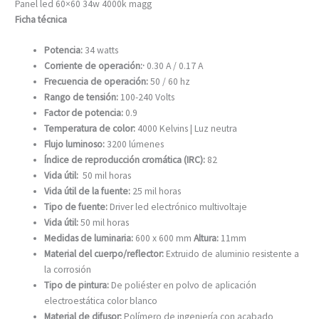
Panel led 60×60 34w 4000k magg
Ficha
técnica
Potencia:
34 watts
Corriente de operación:·
0.30 A / 0.17 A
Frecuencia de operación:
50 / 60 hz
Rango de tensión:
100-240 Volts
Factor de potencia:
0.9
Temperatura de color:
4000 Kelvins | Luz neutra
Flujo luminoso:
3200 lúmenes
Índice de reproducción cromática (IRC):
82
Vida útil:
50 mil horas
Vida útil de la fuente:
25 mil horas
Tipo de fuente:
Driver led electrónico multivoltaje
Vida útil:
50 mil horas
Medidas de luminaria:
600 x 600 mm
Altura:
11mm
Material del cuerpo/reflector:
Extruido de aluminio resistente a
la corrosión
Tipo de pintura:
De poliéster en polvo de aplicación
electroestática color blanco
Material de difusor:
Polímero de ingeniería con acabado