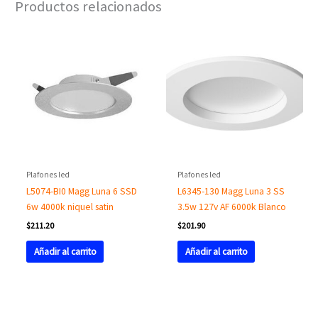
Productos relacionados
Plafones led
Plafones led
L5074-BI0 Magg Luna 6 SSD
L6345-130 Magg Luna 3 SS
6w 4000k niquel satin
3.5w 127v AF 6000k Blanco
$
211.20
$
201.90
Añadir al carrito
Añadir al carrito