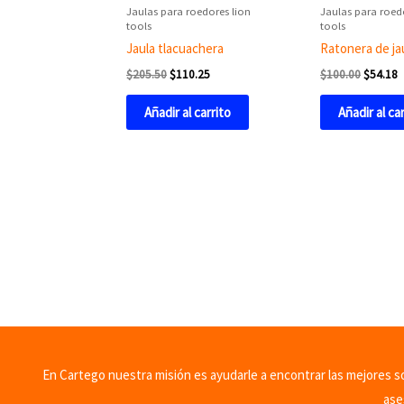
Jaulas para roedores lion
Jaulas para roed
tools
tools
Jaula tlacuachera
Ratonera de ja
$
205.50
$
110.25
$
100.00
$
54.18
Añadir al carrito
Añadir al ca
En Cartego nuestra misión es ayudarle a encontrar las mejores sol
ase