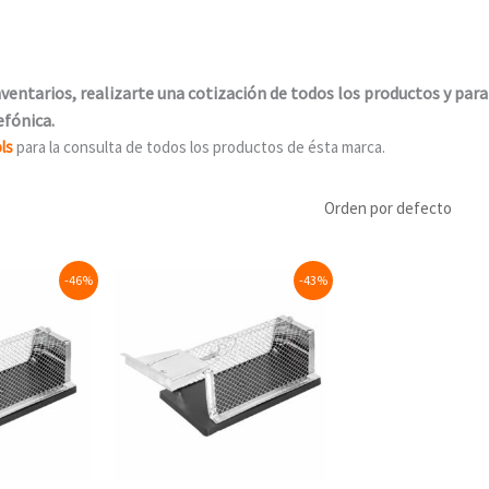
ventarios, realizarte una cotización de todos los productos y para
efónica.
ls
para la consulta de todos los productos de ésta marca.
urrent
Original
Current
-46%
-43%
rice
price
price
:
was:
is:
.
54.18.
$103.28.
$59.22.