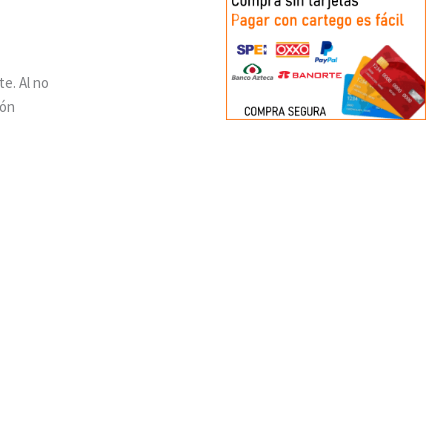
te. Al no
ión