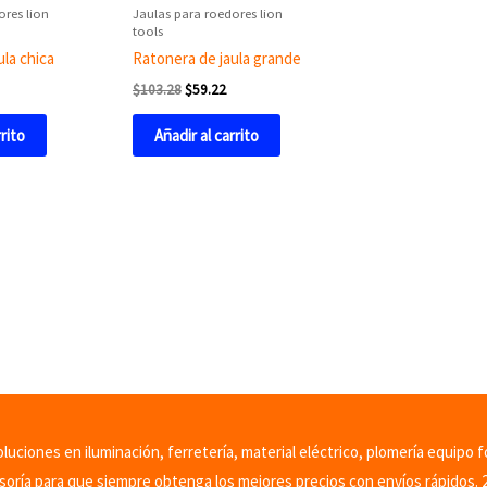
ores lion
Jaulas para roedores lion
tools
ula chica
Ratonera de jaula grande
$
103.28
$
59.22
rrito
Añadir al carrito
uciones en iluminación, ferretería, material eléctrico, plomería equipo f
soría para que siempre obtenga los mejores precios con envíos rápidos. 