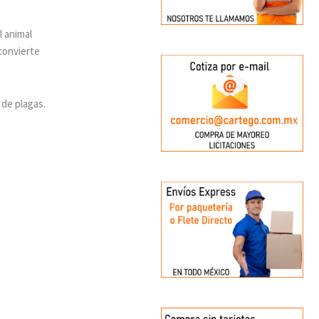
l animal
 convierte
 de plagas.