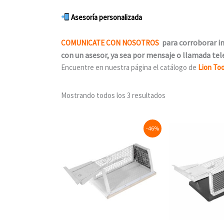
Asesoría personalizada
para corroborar in
COMUNICATE CON NOSOTROS
con un asesor, ya sea por mensaje o llamada tel
Encuentre en nuestra página el catálogo de
Lion Too
Mostrando todos los 3 resultados
Original
Current
Original
C
-46%
price
price
price
p
was:
is:
was:
is
$205.50.
$110.25.
$100.00
$