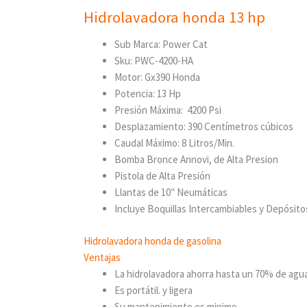
Hidrolavadora honda 13 hp
Sub Marca: Power Cat
Sku: PWC-4200-HA
Motor: Gx390 Honda
Potencia: 13 Hp
Presión Máxima: 4200 Psi
Desplazamiento: 390 Centímetros cúbicos
Caudal Máximo: 8 Litros/Min.
Bomba Bronce Annovi, de Alta Presion
Pistola de Alta Presión
Llantas de 10″ Neumáticas
Incluye Boquillas Intercambiables y Depósit
Hidrolavadora honda de gasolina
Ventajas
La hidrolavadora ahorra hasta un 70% de agu
Es portátil. y ligera
Su mantenimiento es minimo