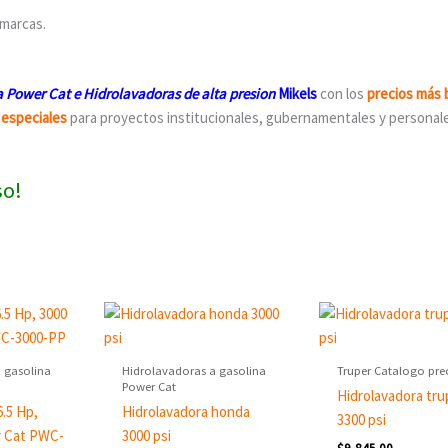
marcas.
a Power Cat e
Hidrolavadoras de alta presion
Mikels
con los
precios más 
 especiales
para proyectos institucionales, gubernamentales y personale
so!
 gasolina
Hidrolavadoras a gasolina
Truper Catalogo pre
Power Cat
Hidrolavadora tru
6.5 Hp,
Hidrolavadora honda
3300 psi
r Cat PWC-
3000 psi