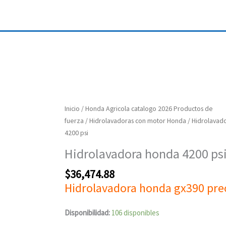
Hidrolavadora
Inicio
/
Honda Agricola catalogo 2026 Productos de
honda
fuerza
/
Hidrolavadoras con motor Honda
/ Hidrolavad
4200
4200 psi
psi
Hidrolavadora honda 4200 ps
cantidad
$
36,474.88
Hidrolavadora honda gx390 pre
Disponibilidad:
106 disponibles