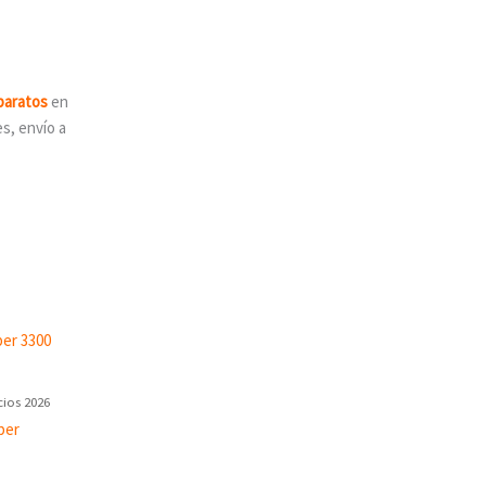
baratos
en
s, envío a
cios 2026
per