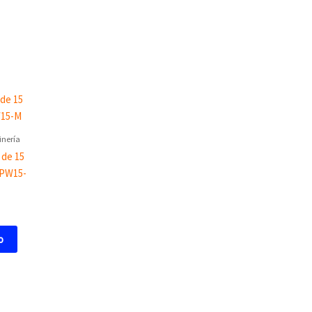
inería
 de 15
 PW15-
o