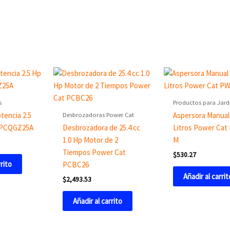
s
Productos para Jard
Desbrozadoras Power Cat
encia 2.5
Aspersora Manual
 PCQGZ25A
Desbrozadora de 25.4 cc
Litros Power Cat
1.0 Hp Motor de 2
M
Tiempos Power Cat
$
530.27
rrito
PCBC26
Añadir al carrit
$
2,493.53
Añadir al carrito