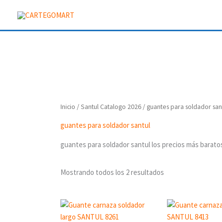
Ir
al
contenido
Inicio
/
Santul Catalogo 2026
/ guantes para soldador san
guantes para soldador santul
guantes para soldador santul los precios más barato
Mostrando todos los 2 resultados