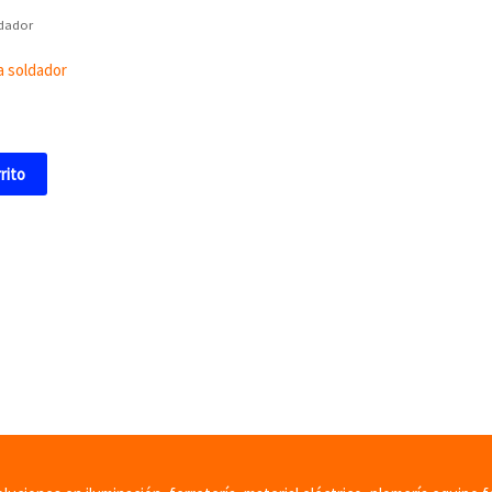
ldador
a soldador
rrito