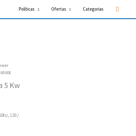
Buscar
Políticas
Ofertas
Categorias
Power
C6500E
a 5 Kw
0hz, 120 /