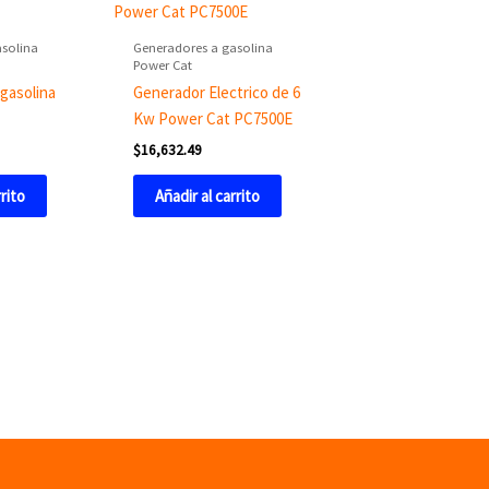
asolina
Generadores a gasolina
Power Cat
 gasolina
Generador Electrico de 6
Kw Power Cat PC7500E
$
16,632.49
rrito
Añadir al carrito