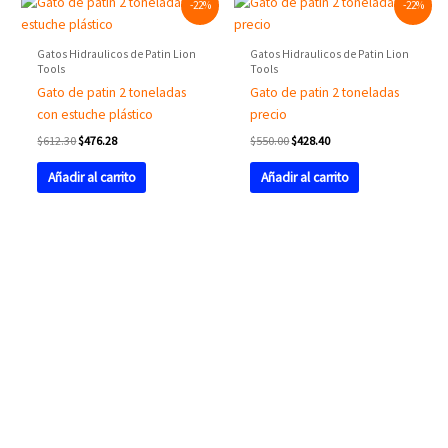
-22%
-22%
price
price
price
price
was:
is:
was:
is:
$612.30.
$476.28.
$550.00.
$428.40.
Gatos Hidraulicos de Patin Lion
Gatos Hidraulicos de Patin Lion
Tools
Tools
Gato de patin 2 toneladas
Gato de patin 2 toneladas
con estuche plástico
precio
$
612.30
$
476.28
$
550.00
$
428.40
Añadir al carrito
Añadir al carrito