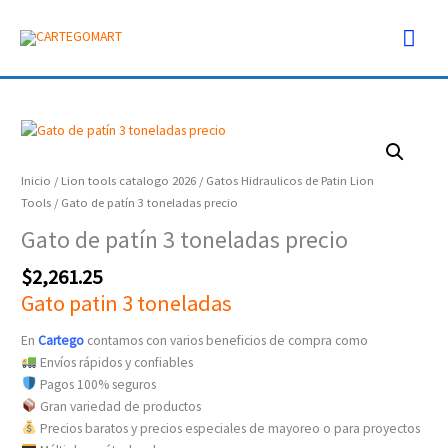
Ir
Men
al
contenido
prin
Gato
de
patín
Inicio
/
Lion tools catalogo 2026
/
Gatos Hidraulicos de Patin Lion
3
Tools
/ Gato de patín 3 toneladas precio
toneladas
Gato de patín 3 toneladas precio
precio
cantidad
$
2,261.25
Gato patin 3 toneladas
En
Cartego
contamos con varios beneficios de compra como
Envíos rápidos y confiables
Pagos 100% seguros
Gran variedad de productos
Precios baratos y precios especiales de mayoreo o para proyectos