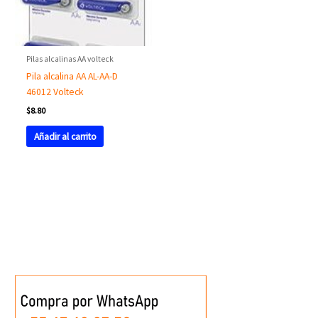
Pilas alcalinas AA volteck
Pila alcalina AA AL-AA-D
46012 Volteck
$
8.80
Añadir al carrito