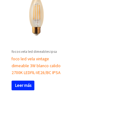
focos vela led dimeables ipsa
foco led vela vintage
dimeable 3W blanco calido
2700K LEDFIL-VE26/BC IPSA
Leer más