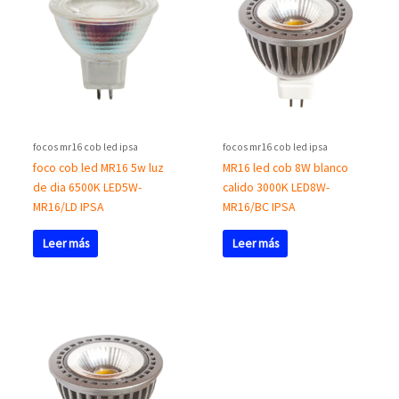
focos mr16 cob led ipsa
focos mr16 cob led ipsa
foco cob led MR16 5w luz
MR16 led cob 8W blanco
de dia 6500K LED5W-
calido 3000K LED8W-
MR16/LD IPSA
MR16/BC IPSA
Leer más
Leer más