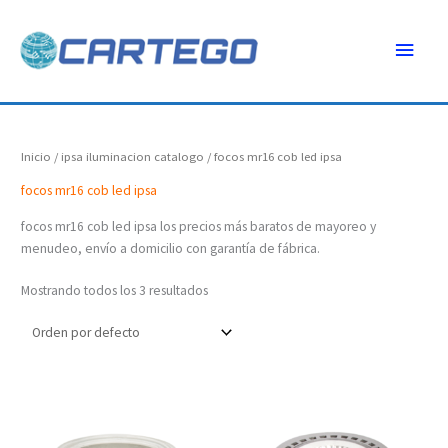
Ir
Menú
al
contenido
princ
Inicio
/
ipsa iluminacion catalogo
/ focos mr16 cob led ipsa
focos mr16 cob led ipsa
focos mr16 cob led ipsa los precios más baratos de mayoreo y
menudeo, envío a domicilio con garantía de fábrica.
Mostrando todos los 3 resultados