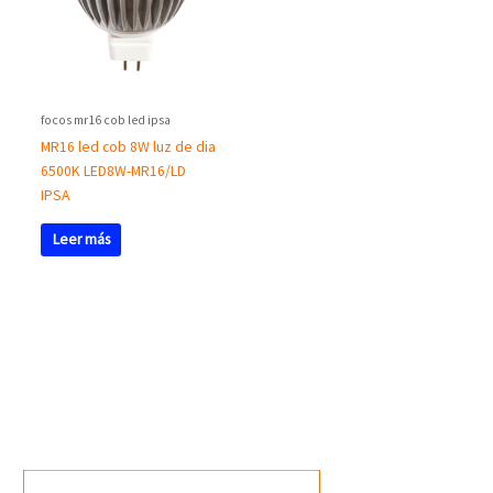
focos mr16 cob led ipsa
MR16 led cob 8W luz de dia
6500K LED8W-MR16/LD
IPSA
Leer más