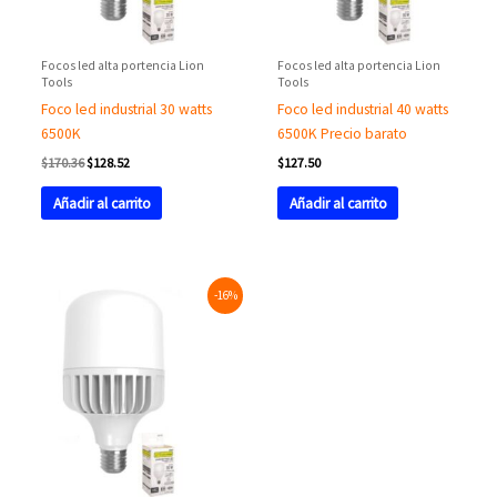
Focos led alta portencia Lion
Focos led alta portencia Lion
Tools
Tools
Foco led industrial 30 watts
Foco led industrial 40 watts
6500K
6500K Precio barato
$
170.36
$
128.52
$
127.50
Añadir al carrito
Añadir al carrito
Original
Current
-16%
price
price
was:
is:
$215.42.
$180.18.