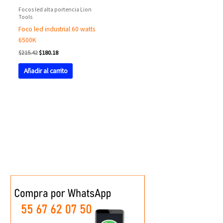
Focos led alta portencia Lion
Tools
Foco led industrial 60 watts
6500K
$
215.42
$
180.18
Añadir al carrito