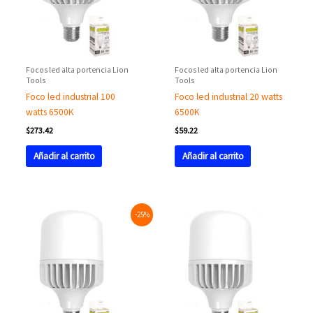
Focos led alta portencia Lion
Focos led alta portencia Lion
Tools
Tools
Foco led industrial 100
Foco led industrial 20 watts
watts 6500K
6500K
$
273.42
$
59.22
Añadir al carrito
Añadir al carrito
Original
Current
-25%
price
price
was:
is:
$170.36.
$128.52.